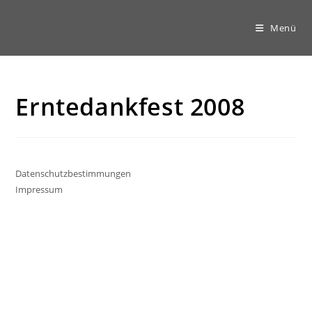
Zum
Inhalt
Menü
springen
Erntedankfest 2008
Datenschutzbestimmungen
Impressum