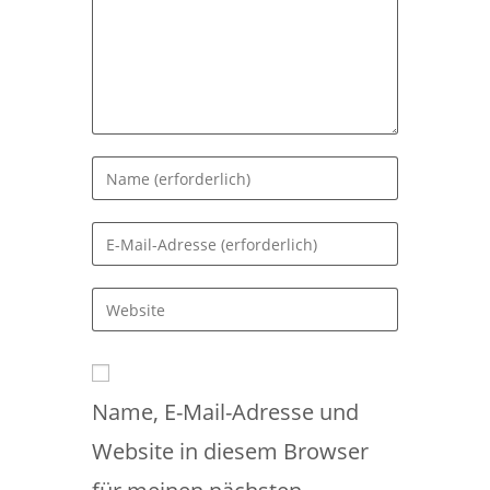
Gib
deinen
Namen
Gib
oder
deine
Benutzernamen
E-
Gib
zum
Mail-
deine
Kommentieren
Adresse
Website-
ein
zum
URL
Kommentieren
Name, E-Mail-Adresse und
ein
ein
(optional)
Website in diesem Browser