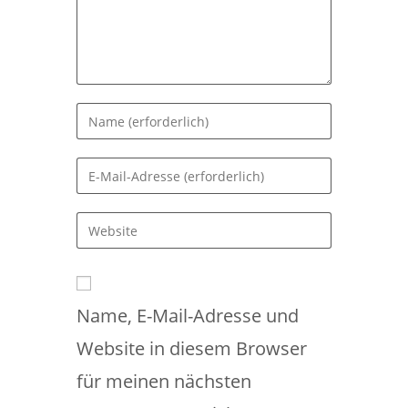
Gib
deinen
Namen
Gib
oder
deine
Benutzernamen
E-
Gib
zum
Mail-
deine
Kommentieren
Adresse
Website-
ein
zum
URL
Kommentieren
Name, E-Mail-Adresse und
ein
ein
(optional)
Website in diesem Browser
für meinen nächsten