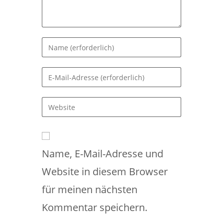
Gib
deinen
Namen
Gib
oder
deine
Benutzernamen
E-
Gib
zum
Mail-
deine
Kommentieren
Adresse
Website-
ein
zum
URL
Kommentieren
Name, E-Mail-Adresse und
ein
ein
(optional)
Website in diesem Browser
für meinen nächsten
Kommentar speichern.