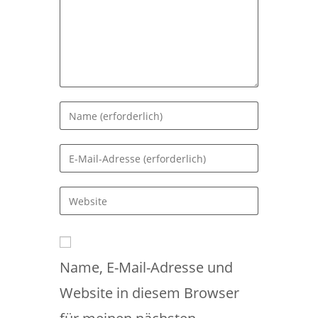
Gib
deinen
Namen
Gib
oder
deine
Benutzernamen
E-
Gib
zum
Mail-
deine
Kommentieren
Adresse
Website-
ein
zum
URL
Kommentieren
Name, E-Mail-Adresse und
ein
ein
(optional)
Website in diesem Browser