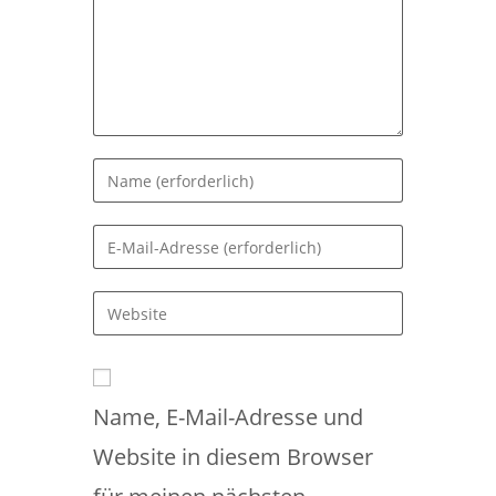
Gib
deinen
Namen
Gib
oder
deine
Benutzernamen
E-
Gib
zum
Mail-
deine
Kommentieren
Adresse
Website-
ein
zum
URL
Kommentieren
Name, E-Mail-Adresse und
ein
ein
(optional)
Website in diesem Browser