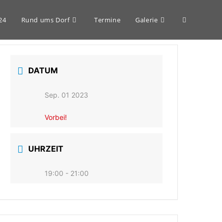
Website-
24
Rund ums Dorf
Termine
Galerie
Suche
DATUM
umschalten
Sep. 01 2023
Vorbei!
UHRZEIT
19:00 - 21:00