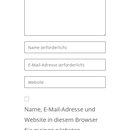
Gib
deinen
Namen
Gib
oder
deine
Benutzernamen
E-
Gib
zum
Mail-
deine
Kommentieren
Adresse
Website-
ein
zum
URL
Kommentieren
Name, E-Mail-Adresse und
ein
ein
(optional)
Website in diesem Browser